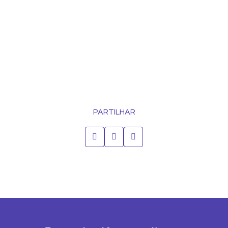
PARTILHAR
Associação de Reformados e Idosos da Freguesia de Amora