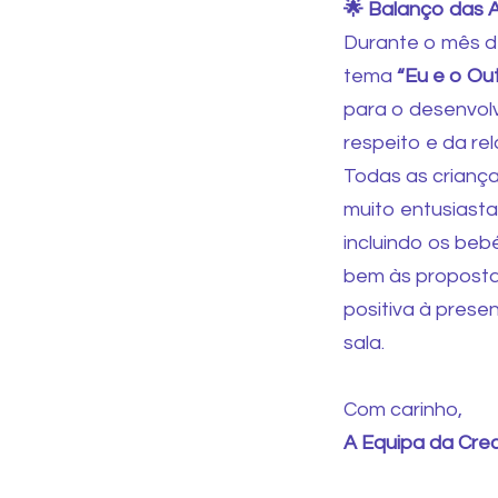
🌟 Balanço das A
Durante o mês d
tema
“Eu e o Ou
para o desenvolv
respeito e da re
Todas as criança
muito entusiasta
incluindo os beb
bem às proposta
positiva à prese
sala.
Com carinho,
A Equipa da Cre