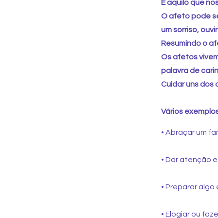
É aquilo que nos
O afeto pode se
um sorriso, ouv
Resumindo o af
Os afetos vive
palavra de cari
Cuidar uns dos
Vários exemplos
• Abraçar um fam
• Dar atenção e
• Preparar algo 
• Elogiar ou fa