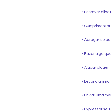
• Escrever bilh
• Cumprimentar 
• Abraçar-se ou
• Fazer algo que
• Ajudar algué
• Levar o anima
• Enviar uma me
• Expressar seu