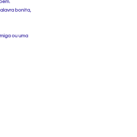
 bem.
alavra bonita,
amiga ou uma