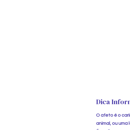
Dica Infor
O afeto é o car
animal, ou uma 