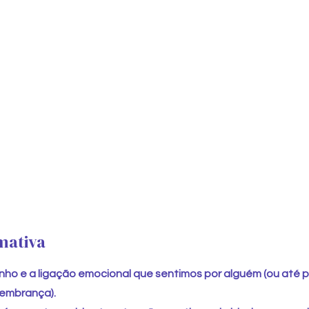
mativa
inho e a ligação emocional que sentimos por alguém (ou até p
lembrança).