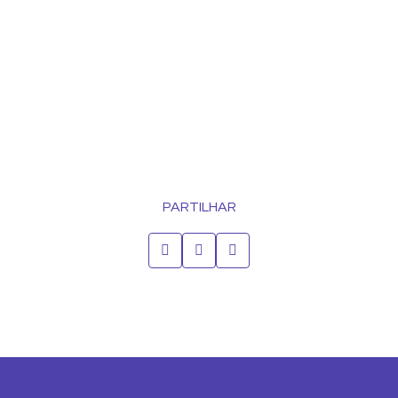
PARTILHAR
Associação de Reformados e Idosos da Freguesia de Amora