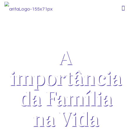
A
importância
da Família
na Vida